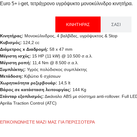
Euro 5+ i-get, τετράχρονο υγρόψυκτο μονοκύλινδρο κινητήρα.
ΚΙΝΗΤΗΡΑΣ
ΣΑΣΙ
Κινητήρας:
Μονοκύλινδρος, 4 βαλβίδες, υγρόψυκτος & Stop
Κυβισμός:
124,2 cc
Διάμετρος x Διαδρομή:
58 x 47 mm
Μέγιστη ισχύς:
15 HP (11 kW) @ 10.500 σ.α.λ.
Μέγιστη ροπή:
11,4 Nm @ 8.500 σ.α.λ.
Συμπλέκτης:
Υγρός πολύδισκος συμπλέκτης
Μετάδοση:
Κιβώτιο 6 σχέσεων
Χωρητικότητα ρεζερβουάρ:
14,5 lt
Βάρος σε κατάσταση λειτουργίας:
144 Kg
Στάνταρ εξοπλισμός:
Δικάναλο ABS με σύστημα anti-rollover. Full LE
Aprilia Traction Control (ATC)
ΕΠΙΚΟΙΝΩΝΗΣΤΕ ΜΑΖΙ ΜΑΣ ΓΙΑ ΠΕΡΙΣΣΟΤΕΡΑ