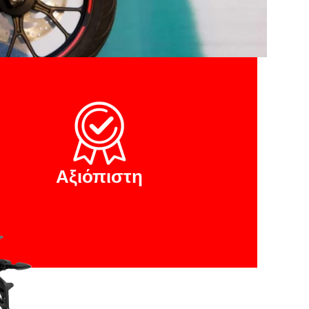
Αξιόπιστη
ARacer
μοτοσυκλέτες και σκούτερ από την
ταλική εταιρεία κατασκευής, που
θηκε από τον Alberto Beggio.
ΡΑ