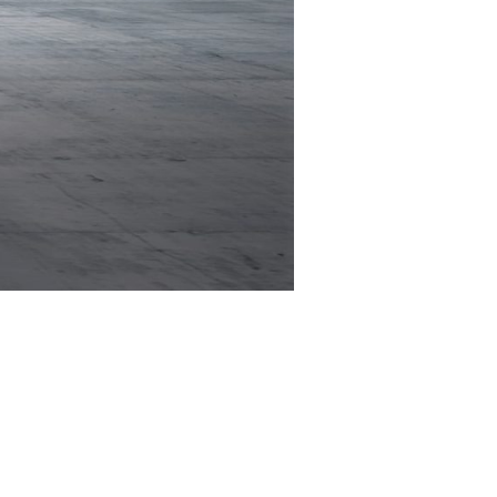
ARacer
μοτοσυκλέτες και σκούτερ από την
ταλική εταιρεία κατασκευής, που
θηκε από τον Alberto Beggio.
ΡΑ