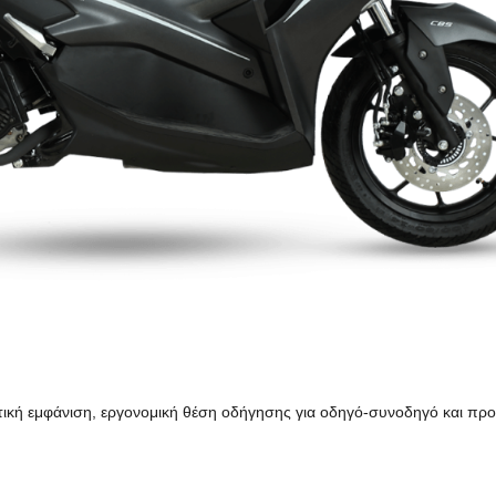
τική εμφάνιση, εργονομική θέση οδήγησης για οδηγό-συνοδηγό και π