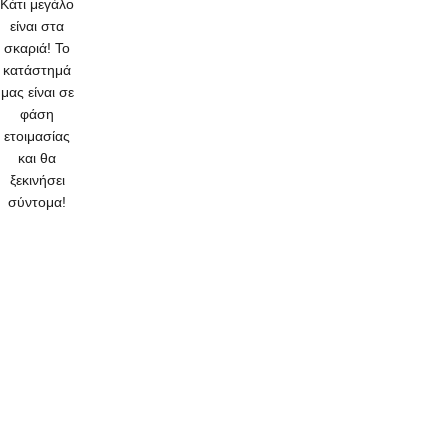
Κάτι μεγάλο
είναι στα
σκαριά! Το
κατάστημά
μας είναι σε
φάση
ετοιμασίας
και θα
ξεκινήσει
σύντομα!