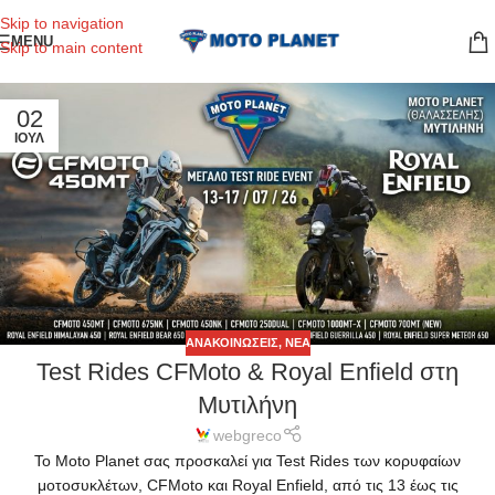
Skip to navigation
MENU
Skip to main content
02
ΙΟΎΛ
ΑΝΑΚΟΙΝΏΣΕΙΣ
,
ΝΈΑ
Test Rides CFMoto & Royal Enfield στη
Μυτιλήνη
webgreco
Το Moto Planet σας προσκαλεί για Test Rides των κορυφαίων
μοτοσυκλέτων, CFMoto και Royal Enfield, από τις 13 έως τις