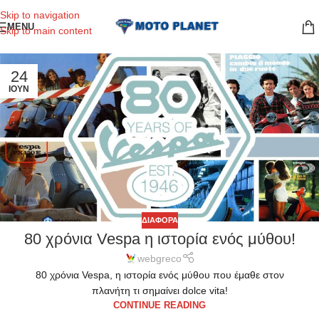
Skip to navigation
MENU
Skip to main content
24
ΙΟΎΝ
ΔΙΆΦΟΡΑ
80 χρόνια Vespa η ιστορία ενός μύθου!
webgreco
80 χρόνια Vespa, η ιστορία ενός μύθου που έμαθε στον
πλανήτη τι σημαίνει dolce vita!
CONTINUE READING