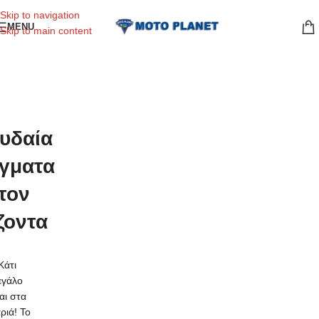
Skip to navigation
MENU
Skip to main content
υδαία
γματα
τον
ζοντα
Κάτι
εγάλο
ναι στα
ριά! Το