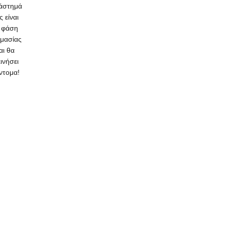
άστημά
ς είναι
 φάση
ιμασίας
αι θα
κινήσει
ντομα!