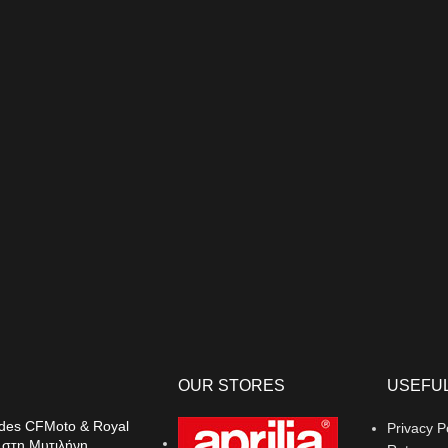
 50
OUR STORES
USEFUL
APRIL
APRILIA #BeARacer
ides CFMoto & Royal
Privacy P
Στην γκάμα της εταιρείας περιλα
ην γκάμα της εταιρείας περιλαμβάνονται μοτοσυκλέτες και σκούτερ από 
d στη Μυτιλήνη