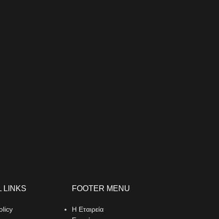
 LINKS
FOOTER MENU
IA #BeARacer
olicy
Η Εταιρεία
μβάνονται μοτοσυκλέτες και σκούτερ από την
την ιταλική εταιρεία κατασκευής, που