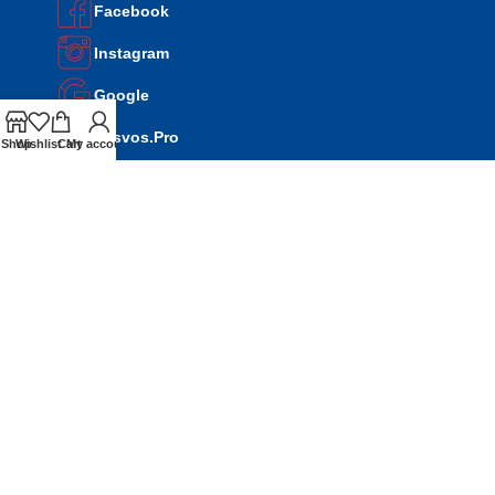
Facebook
Instagram
Google
Lesvos.Pro
Shop
Wishlist
Cart
My account
PRODUCTS
Μοτοσυκλέτες
Σκούτερ
ATV
Side by Side
Παιδικά
Ανταλλακτικά