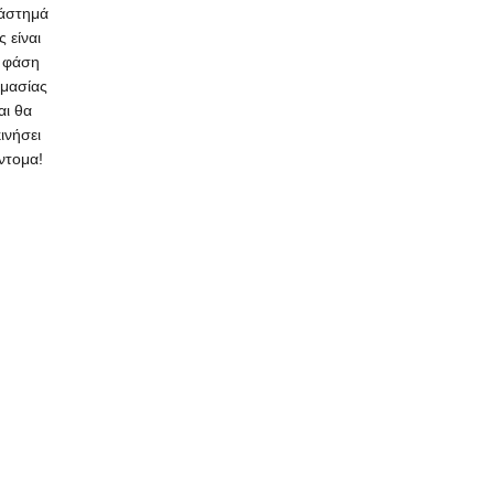
άστημά
ς είναι
 φάση
ιμασίας
αι θα
κινήσει
ντομα!