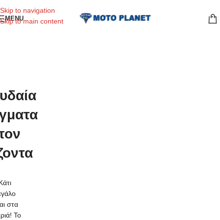
Skip to navigation
MENU
Skip to main content
υδαία
γματα
τον
ζοντα
Κάτι
εγάλο
ναι στα
ριά! Το