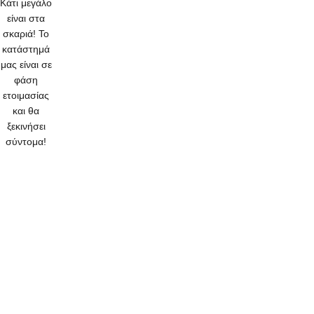
Κάτι μεγάλο
είναι στα
σκαριά! Το
κατάστημά
μας είναι σε
φάση
ετοιμασίας
και θα
ξεκινήσει
σύντομα!