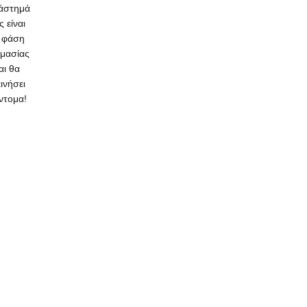
άστημά
ς είναι
 φάση
ιμασίας
αι θα
κινήσει
ντομα!