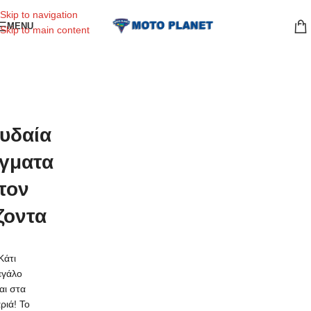
Skip to navigation
MENU
Skip to main content
υδαία
γματα
τον
ζοντα
Κάτι
εγάλο
ναι στα
ριά! Το