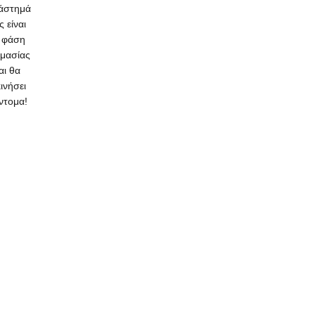
άστημά
ς είναι
 φάση
ιμασίας
αι θα
κινήσει
ντομα!