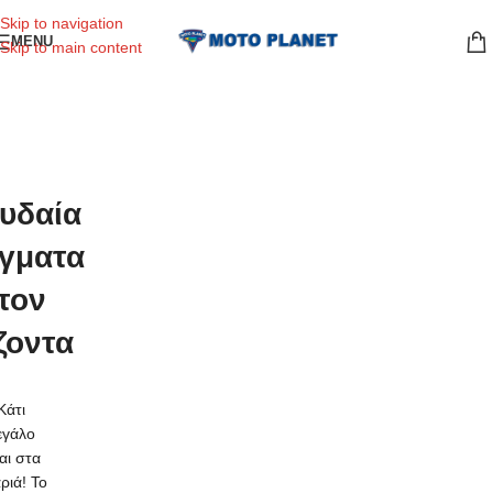
Skip to navigation
MENU
Skip to main content
υδαία
γματα
τον
ζοντα
Κάτι
εγάλο
ναι στα
ριά! Το