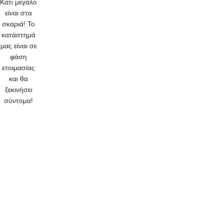
Κάτι μεγάλο
είναι στα
σκαριά! Το
κατάστημά
μας είναι σε
φάση
ετοιμασίας
και θα
ξεκινήσει
σύντομα!