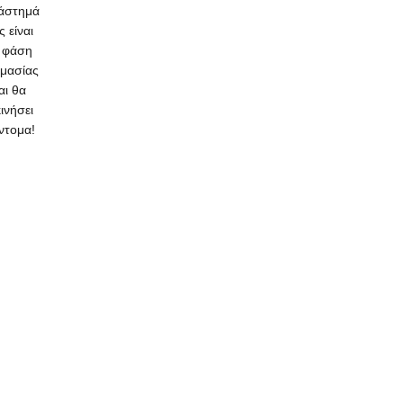
άστημά
ς είναι
 φάση
ιμασίας
αι θα
κινήσει
ντομα!