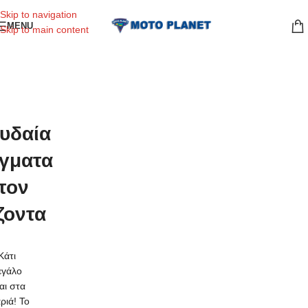
Skip to navigation
MENU
Skip to main content
υδαία
γματα
τον
ζοντα
Κάτι
εγάλο
ναι στα
ριά! Το