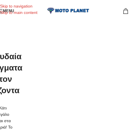
Skip to navigation
MENU
Skip to main content
υδαία
γματα
τον
ζοντα
Κάτι
εγάλο
ναι στα
ριά! Το