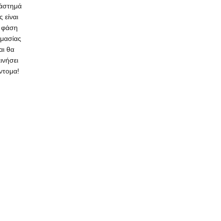
άστημά
ς είναι
 φάση
ιμασίας
αι θα
κινήσει
ντομα!