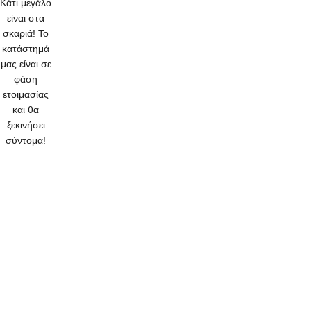
Κάτι μεγάλο
είναι στα
σκαριά! Το
κατάστημά
μας είναι σε
φάση
ετοιμασίας
και θα
ξεκινήσει
σύντομα!